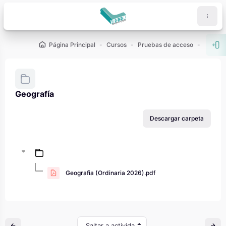
Salta al contenido principal
Página Principal
Cursos
Pruebas de acceso
PAU - 2
Abr
Geografía
Requisitos de finalización
Descargar carpeta
Geografia (Ordinaria 2026).pdf
Saltar a actividad