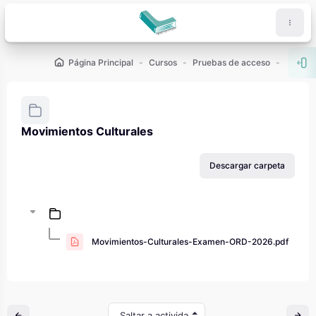
Salta al contenido principal
Página Principal
Cursos
Pruebas de acceso
PAU - 2
Abr
Movimientos Culturales
Requisitos de finalización
Descargar carpeta
Movimientos-Culturales-Examen-ORD-2026.pdf
Saltar a actividad