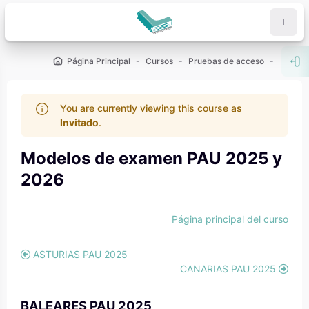
Salta al contenido principal
Página Principal
Cursos
Pruebas de acceso
PAU - 2
Abr
You are currently viewing this course as
Invitado
.
Modelos de examen PAU 2025 y
2026
Bloques
Bloques
Página principal del curso
ASTURIAS PAU 2025
CANARIAS PAU 2025
BALEARES PAU 2025