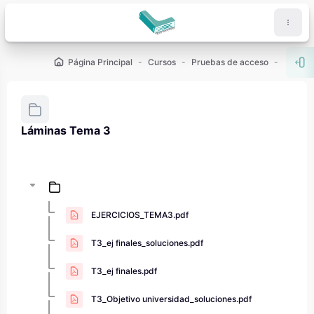
Salta al contenido principal
Página Principal
Cursos
Pruebas de acceso
PCE (U
Abr
Láminas Tema 3
Requisitos de finalización
EJERCICIOS_TEMA3.pdf
T3_ej finales_soluciones.pdf
T3_ej finales.pdf
T3_Objetivo universidad_soluciones.pdf