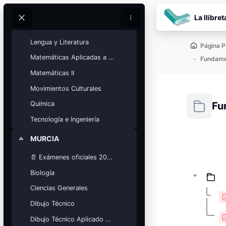
Salta al contenido pr
Inglés
La llibret
Buscar
Buscar
Latín
Lengua y Literatura
Página P
Matemáticas Aplicadas a las Ciencias Sociales
Fundamen
Matemáticas II
Movimientos Culturales
Fu
Química
Tecnología e Ingeniería
Requisitos
MURCIA
Colapsar
Bloques
Calendario
📄 Exámenes oficiales 2025
académico
Biología
Festivos, vacaciones y fechas
clave.
Ciencias Generales
Ver calendario
Dibujo Técnico
Dibujo Técnico Aplicado a las Artes