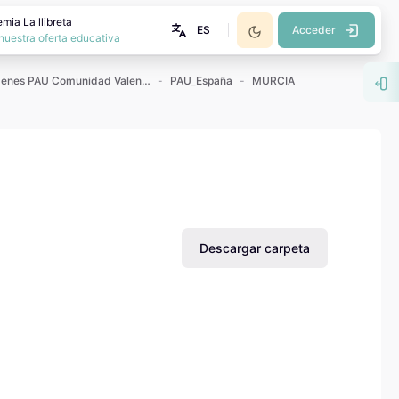
mia La llibreta
ES
Acceder
nuestra oferta educativa
Exámenes PAU Comunidad Valenciana
PAU_España
MURCIA
Abr
Descargar carpeta