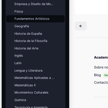
Mis cursos
Empresa y Diseño de Modelos de Negocio
Física
¡Nos GUSTA lo que hacemos y se
NOTA!
Fundamentos Artísticos
Bloques
Geografía
Historia de España
Historia de la Filosofía
Historia del Arte
Inglés
Academia
Latín
Sobre no
Lengua y Literatura
Blog
N
Matemáticas Aplicadas a las Ciencias Sociales
Contact
Matemáticas II
Movimientos Culturales
Química
Tecnología e Ingeniería