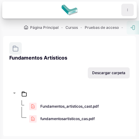
Salta al contenido principal
Página Principal
Cursos
Pruebas de acceso
PAU - 2
Abr
Fundamentos Artísticos
Requisitos de finalización
Descargar carpeta
Fundamentos_artisticos_cast.pdf
fundamentosartisticos_cas.pdf