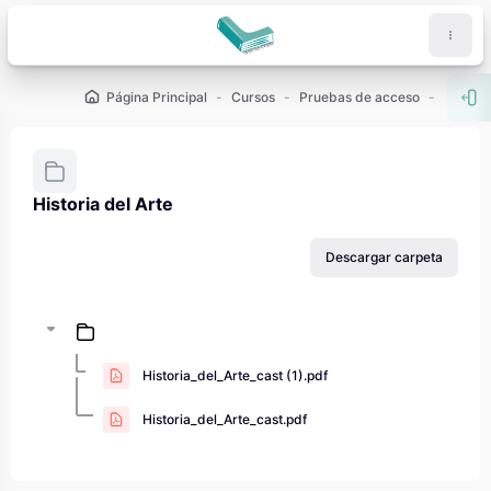
Salta al contenido principal
Página Principal
Cursos
Pruebas de acceso
PAU - 2
Abr
Historia del Arte
Requisitos de finalización
Descargar carpeta
Historia_del_Arte_cast (1).pdf
Historia_del_Arte_cast.pdf