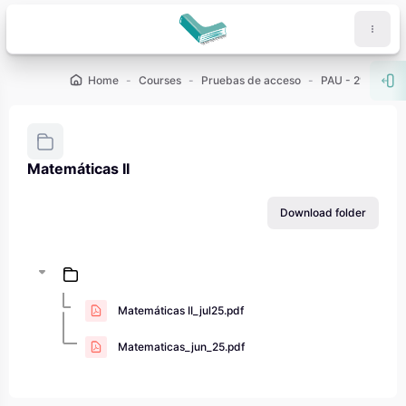
Skip to main content
Home
Courses
Pruebas de acceso
PAU - 2º de Bach
Ope
Matemáticas II
Completion requirements
Download folder
Matemáticas II_jul25.pdf
Matematicas_jun_25.pdf