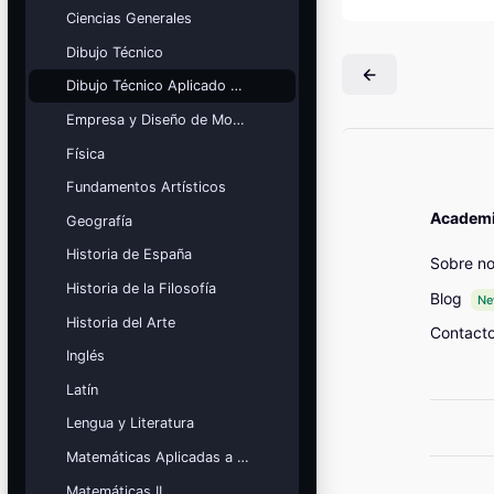
Mis cursos
Ciencias Generales
Dibujo Técnico
¡Nos GUSTA lo que hacemos y se
NOTA!
Dibujo Técnico Aplicado a las Artes
Bloques
Empresa y Diseño de Modelos de Negocio
Física
Fundamentos Artísticos
Academia
Geografía
Historia de España
Sobre no
Historia de la Filosofía
Blog
N
Historia del Arte
Contact
Inglés
Latín
Lengua y Literatura
Matemáticas Aplicadas a las Ciencias Sociales
Matemáticas II