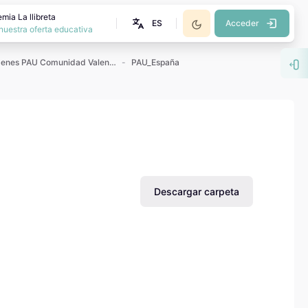
mia La llibreta
ES
Acceder
nuestra oferta educativa
Exámenes PAU Comunidad Valenciana
PAU_España
Abr
Descargar carpeta