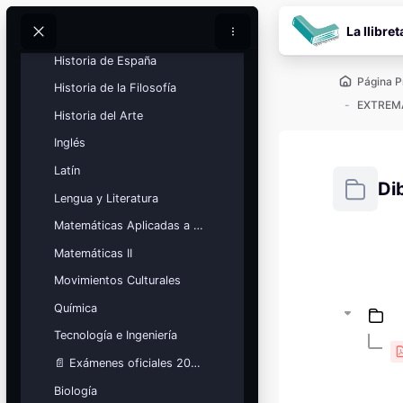
Fundamentos Artísticos
Salta al contenido pr
La llibret
Geografía
Buscar
Buscar
Historia de España
Página P
Historia de la Filosofía
EXTREM
Historia del Arte
Inglés
Latín
Di
Lengua y Literatura
Matemáticas Aplicadas a las Ciencias Sociales
Requisitos
Matemáticas II
Bloques
Calendario
Movimientos Culturales
académico
Química
Festivos, vacaciones y fechas
clave.
Tecnología e Ingeniería
Ver calendario
📄 Exámenes oficiales 2026
Biología