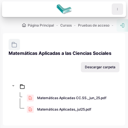
Salta al contenido principal
Página Principal
Cursos
Pruebas de acceso
PAU - 2
Abr
Matemáticas Aplicadas a las Ciencias Sociales
Requisitos de finalización
Descargar carpeta
Matemáticas Aplicadas CC.SS._jun_25.pdf
Matemáticas Aplicadas_jul25.pdf