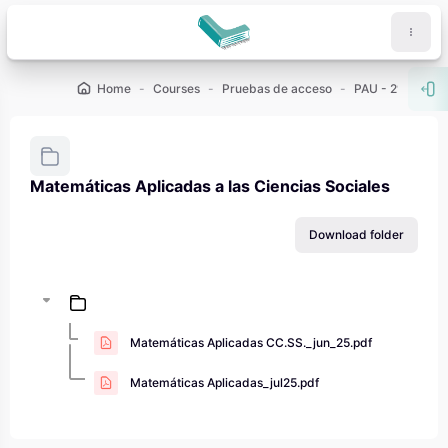
Skip to main content
Home
Courses
Pruebas de acceso
PAU - 2º de Bach
Ope
Matemáticas Aplicadas a las Ciencias Sociales
Completion requirements
Download folder
Matemáticas Aplicadas CC.SS._jun_25.pdf
Matemáticas Aplicadas_jul25.pdf