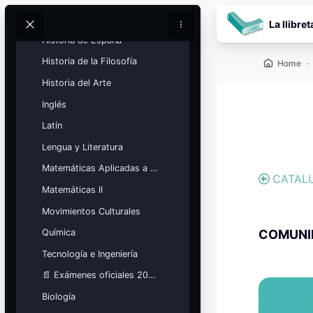
Vai al contenuto prin
Geografía
La llibret
Cerca
Cerca
Historia de España
Historia de la Filosofía
Home
Historia del Arte
Inglés
Blocch
Latín
Blocch
Lengua y Literatura
Matemáticas Aplicadas a las Ciencias Sociales
CATAL
Matemáticas II
Blocchi
Calendario
Movimientos Culturales
académico
COMUNI
Química
Festivos, vacaciones y fechas
clave.
Tecnología e Ingeniería
📄 Exámenes oficiales 2026
Ver calendario
Biología