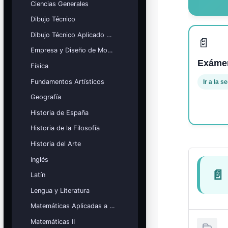
Ciencias Generales
Mis cursos
Dibujo Técnico
¡Nos GUSTA lo que hacemos y se
Dibujo Técnico Aplicado a las Artes
NOTA!
📄
Blocchi
Empresa y Diseño de Modelos de Negocio
Exámen
Física
Fundamentos Artísticos
Ir a la s
Geografía
Historia de España
Historia de la Filosofía
Historia del Arte
Inglés
📄
Latín
Lengua y Literatura
Matemáticas Aplicadas a las Ciencias Sociales
Matemáticas II