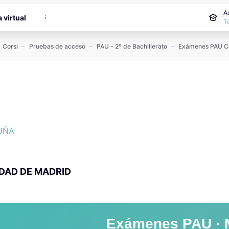
cipale
A
a virtual
T
Corsi
Pruebas de acceso
PAU - 2º de Bachillerato
i
i
UÑA
DAD DE MADRID
Exámenes PAU · 