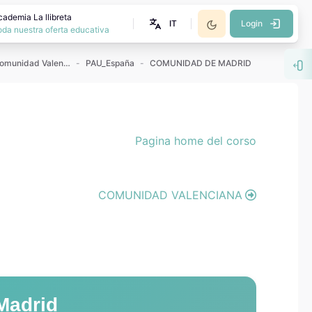
cademia La llibreta
IT
Login
oda nuestra oferta educativa
Exámenes PAU Comunidad Valenciana
PAU_España
COMUNIDAD DE MADRID
Apr
Pagina home del corso
COMUNIDAD VALENCIANA
Madrid