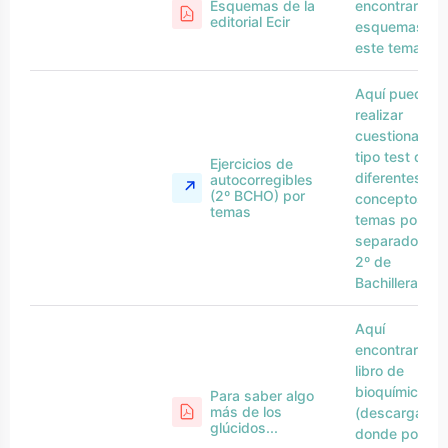
Esquemas de la
encontrarás
editorial Ecir
esquemas de
este tema
Aquí puedes
realizar
cuestionarios
tipo test de
Ejercicios de
diferentes
autocorregibles
(2º BCHO) por
conceptos y
temas
temas por
separado (niv
2º de
Bachillerato)
Aquí
encontrarás u
libro de
bioquímica
Para saber algo
más de los
(descargable)
glúcidos...
donde podrás