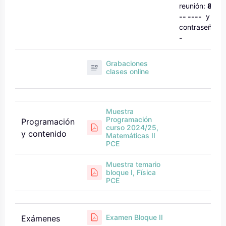
reunión:
846 -
-- ----
y la
contraseña:
-
-
Grabaciones
clases online
Muestra
Programación
Programación
curso 2024/25,
y contenido
Matemáticas II
PCE
Muestra temario
bloque I, Física
PCE
Examen Bloque II
Exámenes