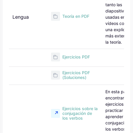
tanto las
diapositivas
Teoría en PDF
Lengua
usadas en los
vídeos como
una explicaci
más extensa 
la teoría.
Ejercicios PDF
Ejercicios PDF
(Soluciones)
En esta págin
encontrarás
ejercicios par
Ejercicios sobre la
practicar y
conjugación de
aprender la
los verbos
conjugación d
los verbos en