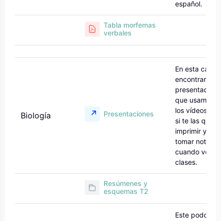
español.
Tabla morfemas
verbales
En esta carpe
encontrarás l
presentacione
que usamos e
los vídeos por
Presentaciones
Biología
si te las quier
imprimir y
tomar notas
cuando ves la
clases.
Resúmenes y
esquemas T2
Este podcast