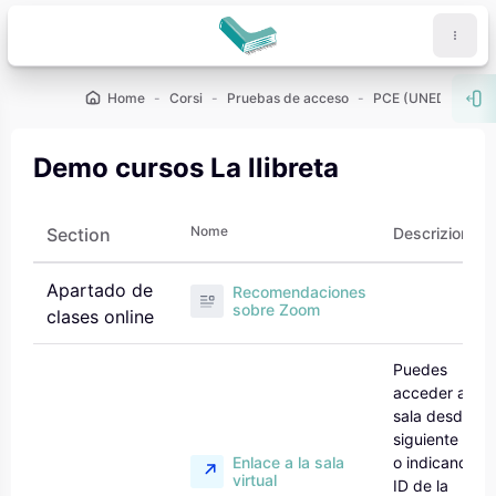
Vai al contenuto principale
Home
Corsi
Pruebas de acceso
PCE (UNED)
De
Apr
Demo cursos La llibreta
Nome
Section
Descrizione
Apartado de
Recomendaciones
sobre Zoom
clases online
Puedes
acceder a la
sala desde el
siguiente bot
Enlace a la sala
o indicando el
virtual
ID de la