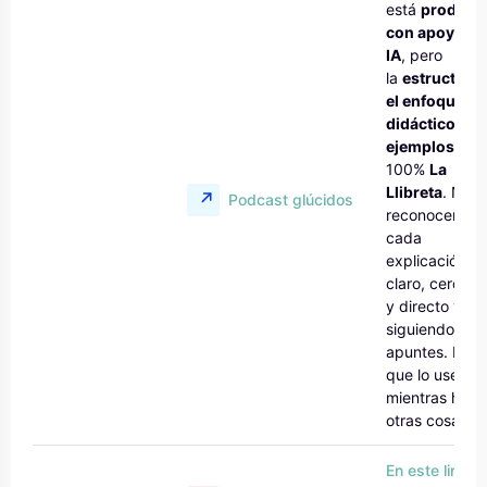
está
produci
con apoyo de
IA
, pero
la
estructura,
el enfoque
didáctico y lo
ejemplos
son
100%
La
Llibreta
. Nos
Podcast glúcidos
reconocerás 
cada
explicación:
claro, cercano
y directo y
siguiendo tus
apuntes. Para
que lo uses
mientras hace
otras cosas.
En este link