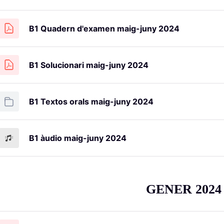
B1 Quadern d'examen maig-juny 2024
B1 Solucionari maig-juny 2024
B1 Textos orals maig-juny 2024
B1 àudio maig-juny 2024
GENER 2024