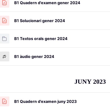
B1 Quadern d'examen gener 2024
B1 Solucionari gener 2024
B1 Textos orals gener 2024
B1 àudio gener 2024
JUNY 2023
B1 Quadern d'examen juny 2023