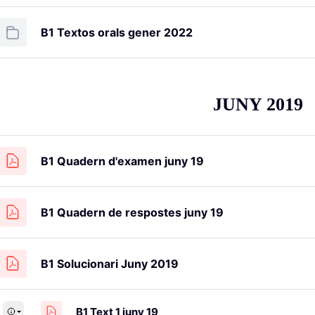
B1 Textos orals gener 2022
JUNY 2019
B1 Quadern d'examen juny 19
B1 Quadern de respostes juny 19
B1 Solucionari Juny 2019
B1 Text 1 juny 19