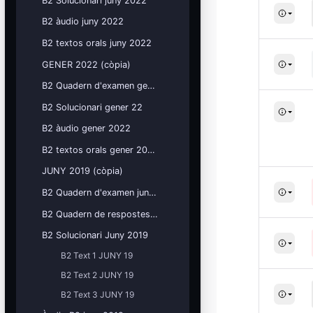
B2 Solucionari juny 2022
B2 àudio juny 2022
B2 textos orals juny 2022
GENER 2022 (còpia)
B2 Quadern d'examen gener 22
B2 Solucionari gener 22
B2 àudio gener 2022
B2 textos orals gener 2022
JUNY 2019 (còpia)
B2 Quadern d'examen juny 19
B2 Quadern de respostes juny 19
B2 Solucionari Juny 2019
B2 Text 1 JUNY 19
B2 Text 2 JUNY 19
B2 Text 3 JUNY 19