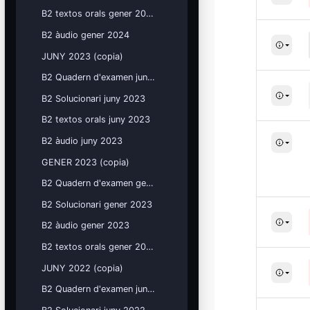
B2 textos orals gener 2024
B2 àudio gener 2024
JUNY 2023 (copia)
B2 Quadern d'examen juny 2023
B2 Solucionari juny 2023
B2 textos orals juny 2023
B2 àudio juny 2023
GENER 2023 (copia)
B2 Quadern d'examen gener 2023
B2 Solucionari gener 2023
B2 àudio gener 2023
B2 textos orals gener 2023
JUNY 2022 (copia)
B2 Quadern d'examen juny 2022