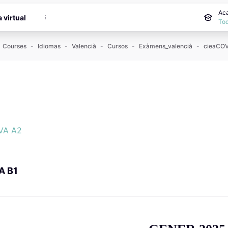
Aca
a virtual
Tod
Courses
Idiomas
Valencià
Cursos
Exàmens_valencià
cieaCOV
VA A2
A B1