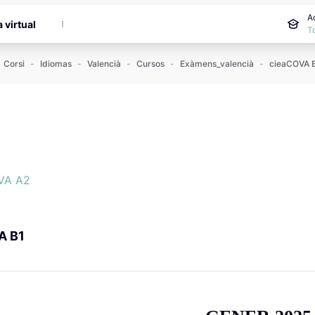
cipale
A
a virtual
T
Corsi
Idiomas
Valencià
Cursos
Exàmens_valencià
cieaCOVA 
i
i
VA A2
A B1