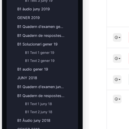
B1 Text 3 juny 19
Mis cursos
B1 àudio juny 2019
¡Nos GUSTA lo que hacemos y se
GENER 2019
NOTA!
B1 Quadern d'examen gener 19
Blocchi
B1 Quadern de respostes gener 19
B1 Solucionari gener 19
B1 Text 1 gener 19
B1 Text 2 gener 19
B1 audio gener 19
JUNY 2018
B1 Quadern d'examen juny 18
B1 Quadern de respostes juny 18
B1 Text 1 juny 18
B1 Text 2 juny 18
B1 Àudio juny 2018