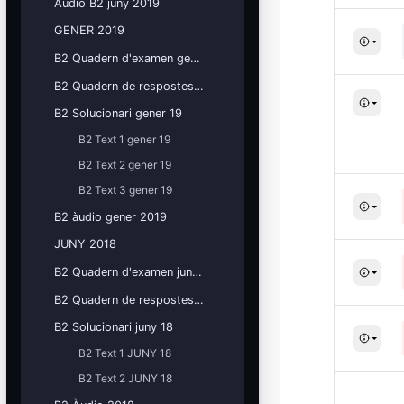
Àudio B2 juny 2019
GENER 2019
B2 Quadern d'examen gener 19
B2 Quadern de respostes gener 19
B2 Solucionari gener 19
B2 Text 1 gener 19
B2 Text 2 gener 19
B2 Text 3 gener 19
B2 àudio gener 2019
JUNY 2018
B2 Quadern d'examen juny 18
B2 Quadern de respostes juny 18
B2 Solucionari juny 18
B2 Text 1 JUNY 18
B2 Text 2 JUNY 18