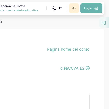
cademia La llibreta
IT
Login
oda nuestra oferta educativa
B1
Apr
Pagina home del corso
cieaCOVA B2