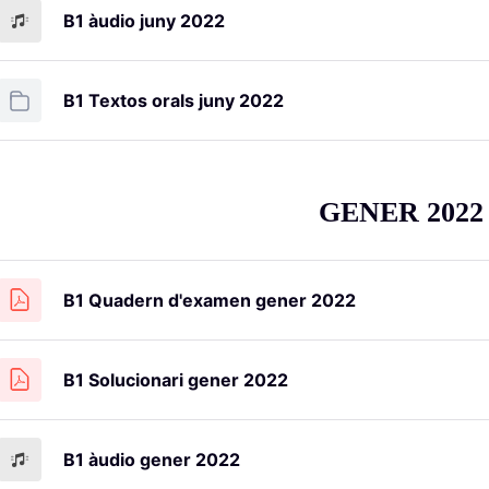
B1 àudio juny 2022
B1 Textos orals juny 2022
GENER 2022
B1 Quadern d'examen gener 2022
B1 Solucionari gener 2022
B1 àudio gener 2022