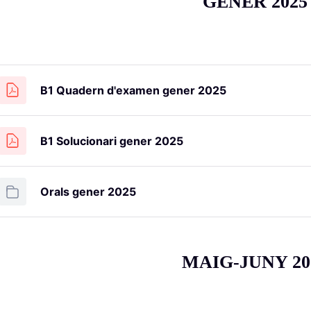
GENER 2025
B1 Quadern d'examen gener 2025
B1 Solucionari gener 2025
Orals gener 2025
MAIG-JUNY 20