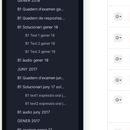
GENER 2018
B1 Quadern d'examen gener 18
B1 Quadern de respostes gener 18
B1 Solucionari gener 18
B1 Text 1 gener 18
B1 Text 2 gener 18
B1 Text 3 gener 18
B1 àudio gener 18
JUNY 2017
B1 Quadern d'examen juny 2017
B1 Solucionari juny 17 solucionari
B1 text1 expressio oral juny 2017
B1 text2 expressio oral juny 2017
B1 audio juny 2017
GENER 2017
B1 examen gener 17