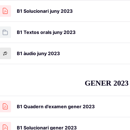
B1 Solucionari juny 2023
B1 Textos orals juny 2023
B1 àudio juny 2023
GENER 2023
B1 Quadern d'examen gener 2023
B1 Solucionari gener 2023