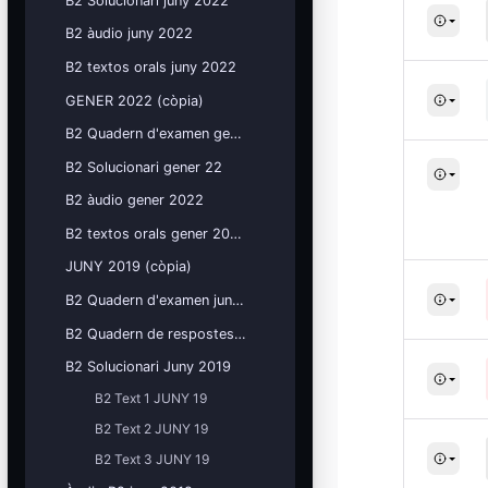
B2 Solucionari juny 2022
B2 àudio juny 2022
B2 textos orals juny 2022
GENER 2022 (còpia)
B2 Quadern d'examen gener 22
B2 Solucionari gener 22
B2 àudio gener 2022
B2 textos orals gener 2022
JUNY 2019 (còpia)
B2 Quadern d'examen juny 19
B2 Quadern de respostes juny 19
B2 Solucionari Juny 2019
B2 Text 1 JUNY 19
B2 Text 2 JUNY 19
B2 Text 3 JUNY 19