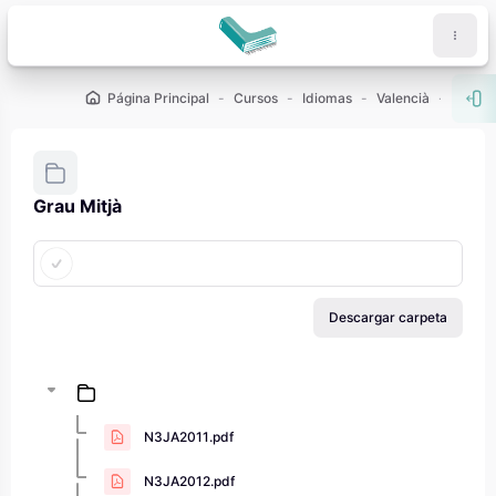
Salta al contenido principal
Página Principal
Cursos
Idiomas
Valencià
Curso
Abr
Grau Mitjà
Requisitos de finalización
Descargar carpeta
N3JA2011.pdf
N3JA2012.pdf